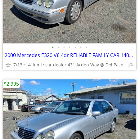
•
•
•
•
•
•
•
2000 Mercedes E320 V6 4dr RELIABLE FAMILY CAR 140K 6 MORE MBZ DEALS
7/13
141k mi
car dealer 431 Arden Way @ Del Paso
$2,995