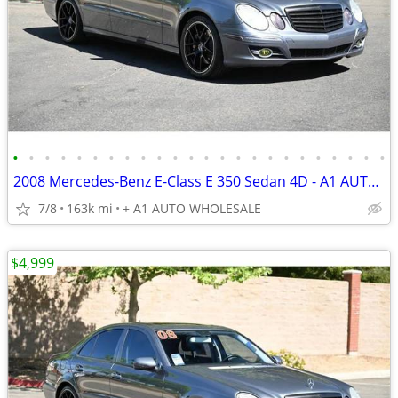
•
•
•
•
•
•
•
•
•
•
•
•
•
•
•
•
•
•
•
•
•
•
•
•
2008 Mercedes-Benz E-Class E 350 Sedan 4D - A1 AUTO WHOLESALE
7/8
163k mi
+ A1 AUTO WHOLESALE
$4,999