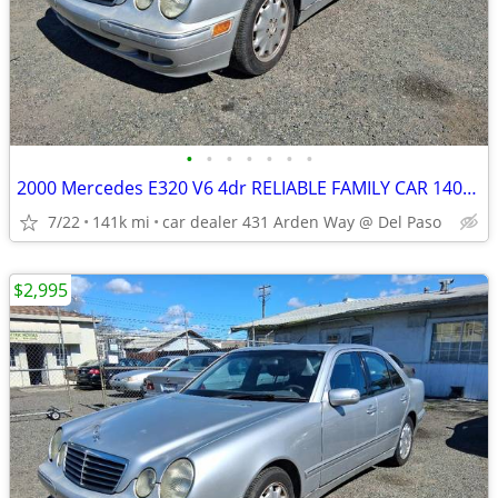
•
•
•
•
•
•
•
2000 Mercedes E320 V6 4dr RELIABLE FAMILY CAR 140K 6 MORE MBZ DEALS
7/22
141k mi
car dealer 431 Arden Way @ Del Paso
$2,995