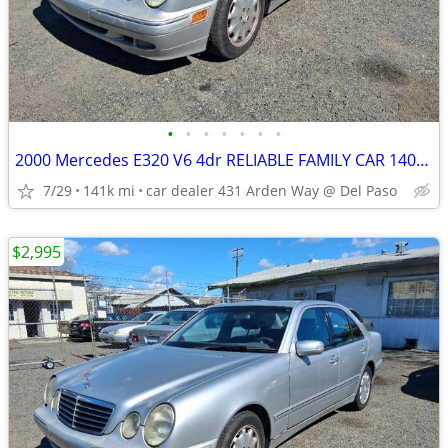
•
•
•
•
•
•
•
2000 Mercedes E320 V6 4dr RELIABLE FAMILY CAR 140K 6 MORE MBZ DEALS
7/29
141k mi
car dealer 431 Arden Way @ Del Paso
$2,995