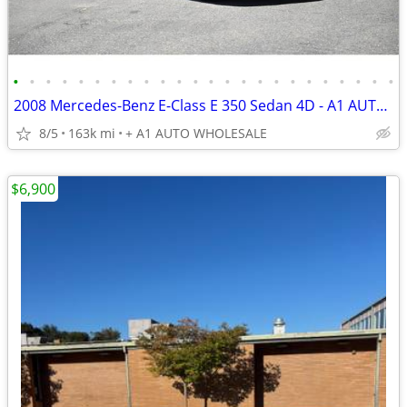
•
•
•
•
•
•
•
•
•
•
•
•
•
•
•
•
•
•
•
•
•
•
•
•
2008 Mercedes-Benz E-Class E 350 Sedan 4D - A1 AUTO WHOLESALE
8/5
163k mi
+ A1 AUTO WHOLESALE
$6,900