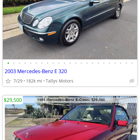
•
•
•
•
•
•
•
•
•
•
•
•
•
•
•
•
•
•
•
•
•
•
•
2003 Mercedes-Benz E 320
7/29
182k mi
Tallys Motors
$29,500