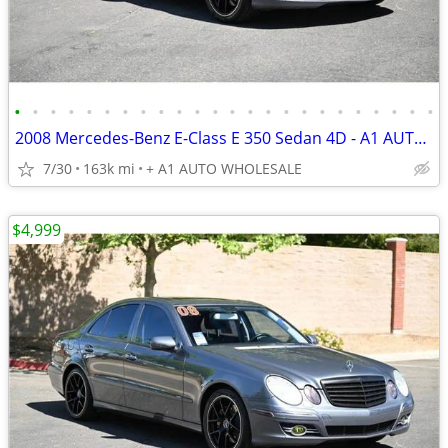
•
•
•
•
•
•
•
•
•
•
•
•
•
•
•
•
•
•
•
•
•
•
•
•
2008 Mercedes-Benz E-Class E 350 Sedan 4D - A1 AUTO WHOLESALE
7/30
163k mi
+ A1 AUTO WHOLESALE
$4,999