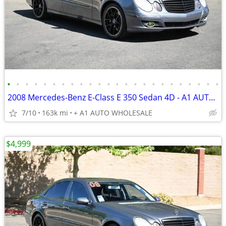
•
•
•
•
•
•
•
•
•
•
•
•
•
•
•
•
•
•
•
•
•
•
•
•
2008 Mercedes-Benz E-Class E 350 Sedan 4D - A1 AUTO WHOLESALE
7/10
163k mi
+ A1 AUTO WHOLESALE
$4,999