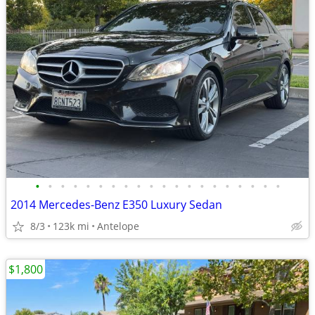
•
•
•
•
•
•
•
•
•
•
•
•
•
•
•
•
•
•
•
•
2014 Mercedes-Benz E350 Luxury Sedan
8/3
123k mi
Antelope
$1,800