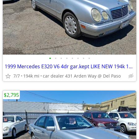
•
•
•
•
•
•
•
•
1999 Mercedes E320 V6 4dr gar.kept LIKE NEW 194k 14 MORE GREAT DEALS
7/7
194k mi
car dealer 431 Arden Way @ Del Paso
$2,795