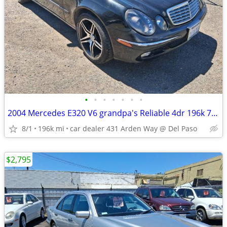
•
•
•
•
•
•
•
2004 Mercedes E320 V6 grandpa's Reliable 4dr 196k 7 MORE MBZ BARGAINS
8/1
196k mi
car dealer 431 Arden Way @ Del Paso
$2,795