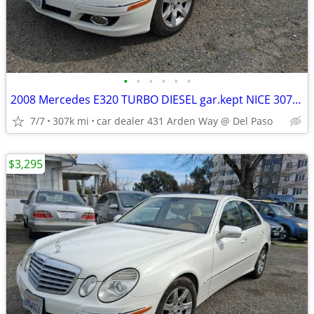
•
•
•
•
•
•
2008 Mercedes E320 TURBO DIESEL gar.kept NICE 307k 12 MORE GREAT DEALS
7/7
307k mi
car dealer 431 Arden Way @ Del Paso
$3,295