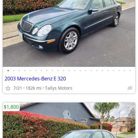
•
•
•
•
•
•
•
•
•
•
•
•
•
•
•
•
•
•
•
•
•
•
•
2003 Mercedes-Benz E 320
7/21
182k mi
Tallys Motors
$1,800