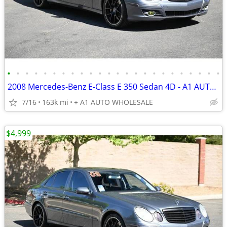
•
•
•
•
•
•
•
•
•
•
•
•
•
•
•
•
•
•
•
•
•
•
•
•
2008 Mercedes-Benz E-Class E 350 Sedan 4D - A1 AUTO WHOLESALE
7/16
163k mi
+ A1 AUTO WHOLESALE
$4,999