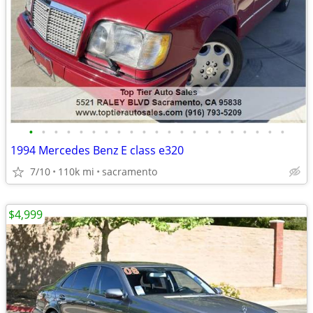
•
•
•
•
•
•
•
•
•
•
•
•
•
•
•
•
•
•
•
•
•
1994 Mercedes Benz E class e320
7/10
110k mi
sacramento
$4,999