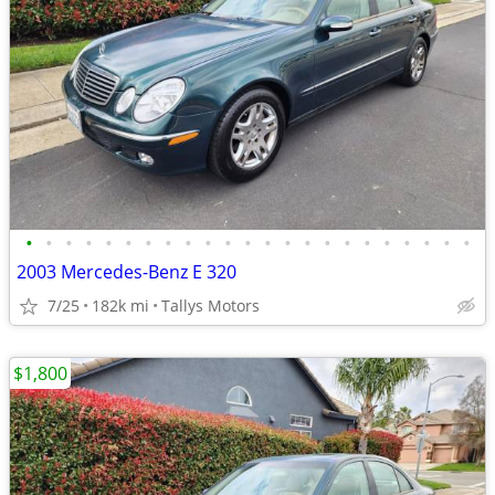
•
•
•
•
•
•
•
•
•
•
•
•
•
•
•
•
•
•
•
•
•
•
•
2003 Mercedes-Benz E 320
7/25
182k mi
Tallys Motors
$1,800