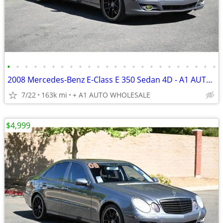
•
•
•
•
•
•
•
•
•
•
•
•
•
•
•
•
•
•
•
•
•
•
•
•
2008 Mercedes-Benz E-Class E 350 Sedan 4D - A1 AUTO WHOLESALE
7/22
163k mi
+ A1 AUTO WHOLESALE
$4,999