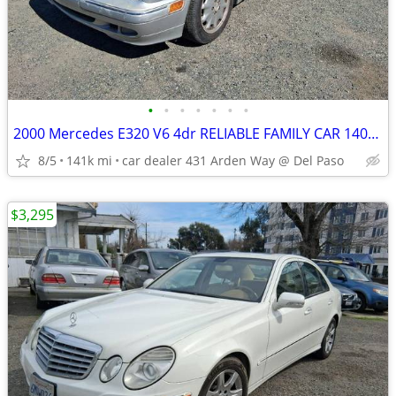
•
•
•
•
•
•
•
2000 Mercedes E320 V6 4dr RELIABLE FAMILY CAR 140K 6 MORE MBZ DEALS
8/5
141k mi
car dealer 431 Arden Way @ Del Paso
$3,295