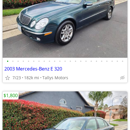
•
•
•
•
•
•
•
•
•
•
•
•
•
•
•
•
•
•
•
•
•
•
•
2003 Mercedes-Benz E 320
7/23
182k mi
Tallys Motors
$1,800