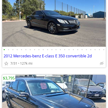
•
•
•
•
•
•
•
•
•
•
•
•
•
•
•
•
•
•
•
•
•
•
•
•
2012 Mercedes-benz E-class E 350 convertible 2d
7/31
127k mi
$3,795