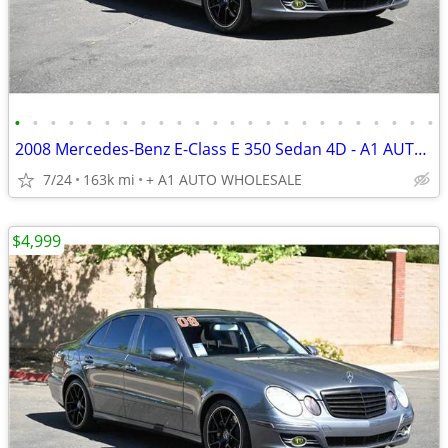
•
•
•
•
•
•
•
•
•
•
•
•
•
•
•
•
•
•
•
•
•
•
•
•
2008 Mercedes-Benz E-Class E 350 Sedan 4D - A1 AUTO WHOLESALE
7/24
163k mi
+ A1 AUTO WHOLESALE
$4,999