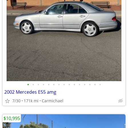
•
•
•
•
•
•
•
•
•
•
•
•
•
•
•
2002 Mercedes E55 amg
7/30
171k mi
Carmichael
$10,995