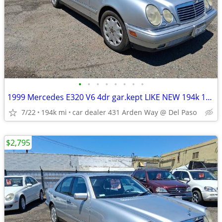
•
•
•
•
•
•
•
•
1999 Mercedes E320 V6 4dr gar.kept LIKE NEW 194k 14 MORE GREAT DEALS
7/22
194k mi
car dealer 431 Arden Way @ Del Paso
$2,795