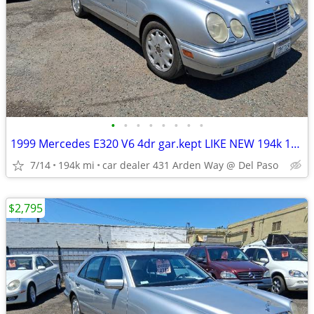
•
•
•
•
•
•
•
•
1999 Mercedes E320 V6 4dr gar.kept LIKE NEW 194k 14 MORE GREAT DEALS
7/14
194k mi
car dealer 431 Arden Way @ Del Paso
$2,795