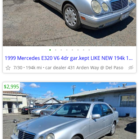
•
•
•
•
•
•
•
•
1999 Mercedes E320 V6 4dr gar.kept LIKE NEW 194k 14 MORE GREAT DEALS
7/30
194k mi
car dealer 431 Arden Way @ Del Paso
$2,995