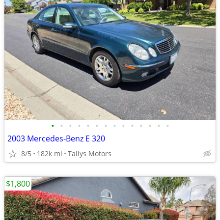
•
•
•
•
•
•
•
•
•
•
•
•
•
•
2003 Mercedes-Benz E 320
8/5
182k mi
Tallys Motors
$1,800