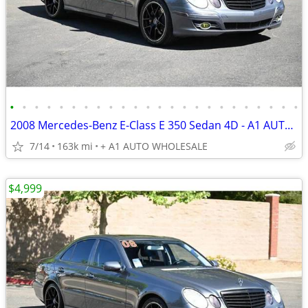
•
•
•
•
•
•
•
•
•
•
•
•
•
•
•
•
•
•
•
•
•
•
•
•
2008 Mercedes-Benz E-Class E 350 Sedan 4D - A1 AUTO WHOLESALE
7/14
163k mi
+ A1 AUTO WHOLESALE
$4,999