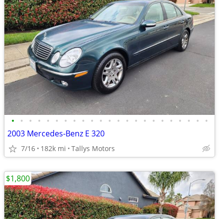
•
•
•
•
•
•
•
•
•
•
•
•
•
•
•
•
•
•
•
•
•
•
•
2003 Mercedes-Benz E 320
7/16
182k mi
Tallys Motors
$1,800