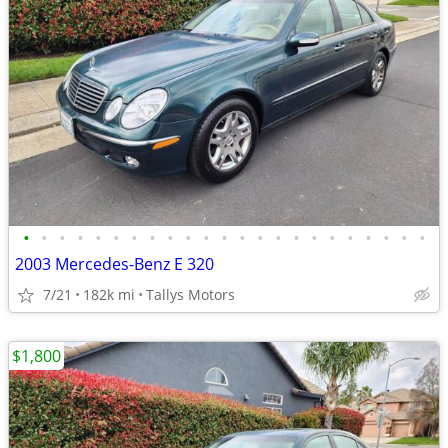
•
•
•
•
•
•
•
•
•
•
•
•
•
•
•
•
•
•
•
•
•
•
•
2003 Mercedes-Benz E 320
7/21
182k mi
Tallys Motors
$1,800