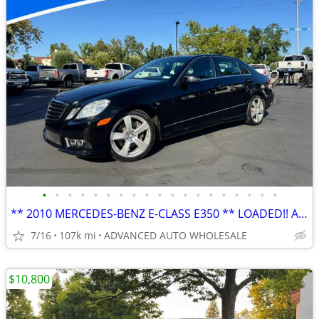
•
•
•
•
•
•
•
•
•
•
•
•
•
•
•
•
•
•
•
** 2010 MERCEDES-BENZ E-CLASS E350 ** LOADED!! AFFORDABLE LUXURY!!
7/16
107k mi
ADVANCED AUTO WHOLESALE
$10,800