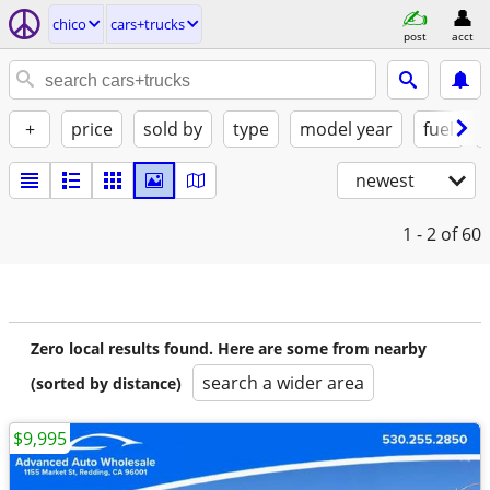
chico
cars+trucks
post
acct
+
price
sold by
type
model year
fuel
newest
1 - 2
of 60
Zero local results found. Here are some from nearby
search a wider area
(sorted by distance)
$9,995