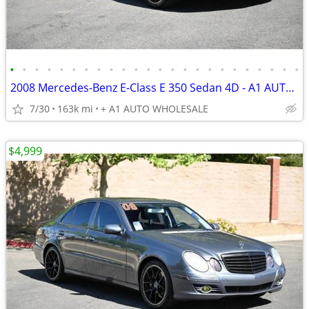
•
•
•
•
•
•
•
•
•
•
•
•
•
•
•
•
•
•
•
•
•
•
•
•
2008 Mercedes-Benz E-Class E 350 Sedan 4D - A1 AUTO WHOLESALE
7/30
163k mi
+ A1 AUTO WHOLESALE
$4,999