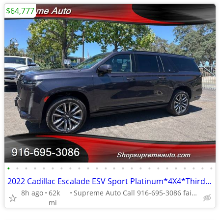
$64,777
•
•
•
•
•
•
•
•
•
•
•
•
•
•
•
•
•
•
•
•
•
•
•
•
2022 Cadillac Escalade ESV Sport Platinum*4X4*Third Row Seats*Loaded*
8h ago
62k
Supreme Auto Call 916-695-3086 fair oaks
mi