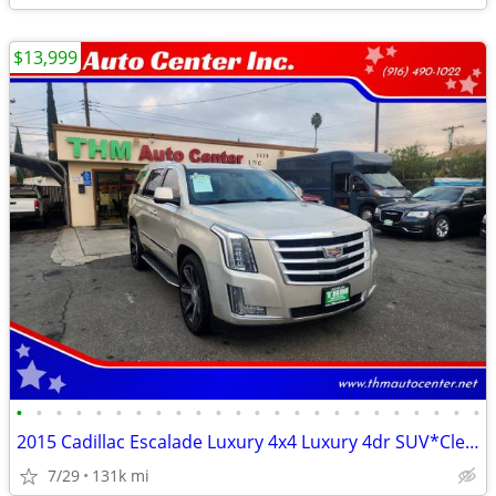
$13,999
•
•
•
•
•
•
•
•
•
•
•
•
•
•
•
•
•
•
•
•
•
•
•
•
2015 Cadillac Escalade Luxury 4x4 Luxury 4dr SUV*Clean Title**
7/29
131k mi