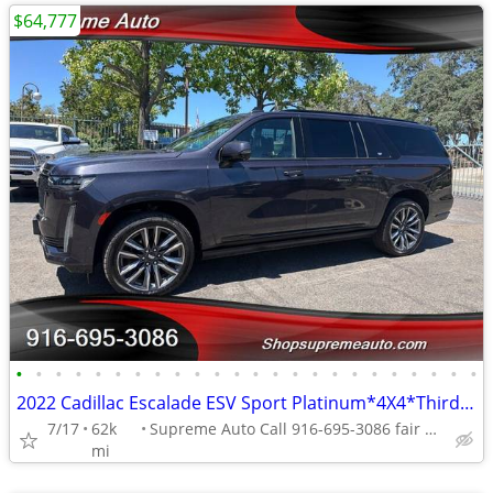
$64,777
•
•
•
•
•
•
•
•
•
•
•
•
•
•
•
•
•
•
•
•
•
•
•
•
2022 Cadillac Escalade ESV Sport Platinum*4X4*Third Row Seats*Loaded*
7/17
62k
Supreme Auto Call 916-695-3086 fair oaks
mi