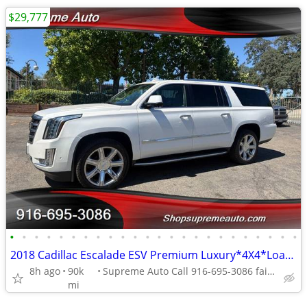
$29,777
•
•
•
•
•
•
•
•
•
•
•
•
•
•
•
•
•
•
•
•
•
•
•
•
2018 Cadillac Escalade ESV Premium Luxury*4X4*Loaded*DVD Player*
8h ago
90k
Supreme Auto Call 916-695-3086 fair oaks
mi