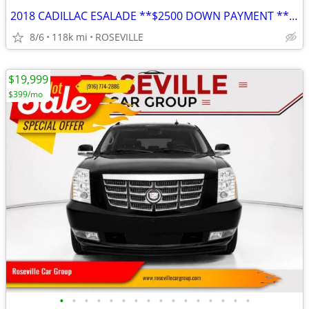
2018 CADILLAC ESALADE **$2500 DOWN PAYMENT ***FULLY LOADED
8/6
118k mi
ROSEVILLE
$19,999
$399/mo
•
•
•
•
•
•
•
•
•
•
•
•
•
•
•
•