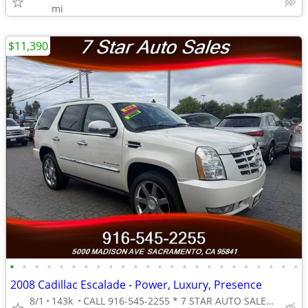
mi
$11,390
•
•
•
•
•
•
•
•
•
•
•
•
•
•
•
•
•
•
•
•
•
•
•
•
2008 Cadillac Escalade - Power, Luxury, Presence
8/1
143k
CALL 916-545-2255 * 7 STAR AUTO SALES // 5000 MADISON AVE