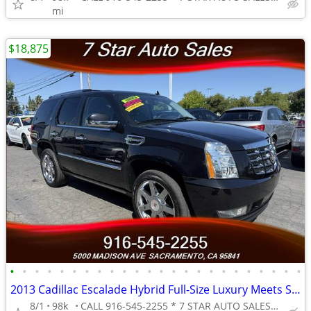
mi
$18,875
•
•
•
•
•
•
•
•
•
•
•
•
•
•
•
•
•
•
•
•
•
•
•
•
2013 Cadillac Escalade Hybrid Full-Size Luxury Meets Smarter Effici
8/1
98k
CALL 916-545-2255 * 7 STAR AUTO SALES // 5000 MADISON AVE