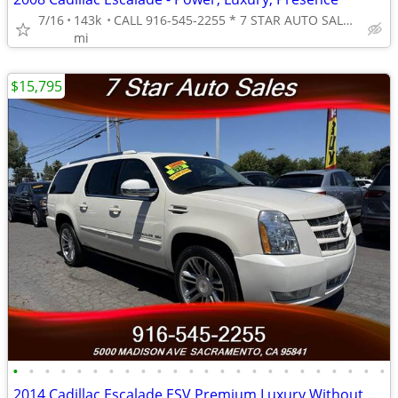
7/16
143k
CALL 916-545-2255 * 7 STAR AUTO SALES // 5000 MADISON AVE
mi
$15,795
•
•
•
•
•
•
•
•
•
•
•
•
•
•
•
•
•
•
•
•
•
•
•
•
2014 Cadillac Escalade ESV Premium Luxury Without Limits Premium C