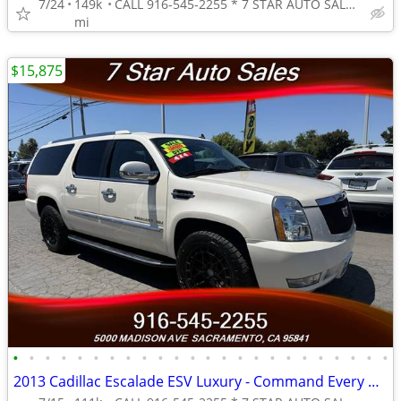
7/24
149k
CALL 916-545-2255 * 7 STAR AUTO SALES // 5000 MADISON AVE
mi
$15,875
•
•
•
•
•
•
•
•
•
•
•
•
•
•
•
•
•
•
•
•
•
•
•
•
2013 Cadillac Escalade ESV Luxury - Command Every Road in First-Clas