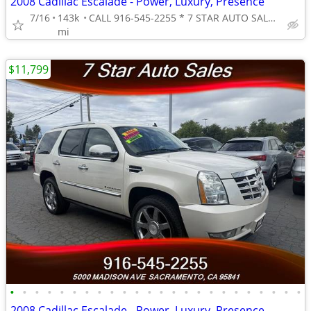
2008 Cadillac Escalade - Power, Luxury, Presence
7/16
143k
CALL 916-545-2255 * 7 STAR AUTO SALES // 5000 MADISON AVE
mi
$11,799
•
•
•
•
•
•
•
•
•
•
•
•
•
•
•
•
•
•
•
•
•
•
•
•
2008 Cadillac Escalade - Power, Luxury, Presence