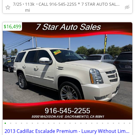
7/25
113k
CALL 916-545-2255 * 7 STAR AUTO SALES // 5000 MADISON AVE
mi
$16,499
•
•
•
•
•
•
•
•
•
•
•
•
•
•
•
•
•
•
•
•
•
•
•
•
2013 Cadillac Escalade Premium - Luxury Without Limits