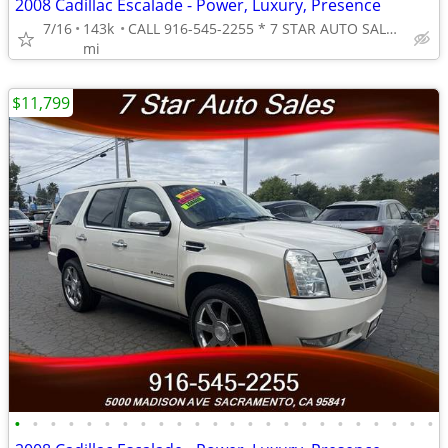
2008 Cadillac Escalade - Power, Luxury, Presence
7/16
143k
CALL 916-545-2255 * 7 STAR AUTO SALES // 5000 MADISON AVE
mi
$11,799
•
•
•
•
•
•
•
•
•
•
•
•
•
•
•
•
•
•
•
•
•
•
•
•