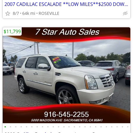
2007 CADILLAC ESCALADE **LOW MILES**$2500 DOWN LEAVE WITH SUV
8/7
64k mi
ROSEVILLE
$11,799
•
•
•
•
•
•
•
•
•
•
•
•
•
•
•
•
•
•
•
•
•
•
•
•