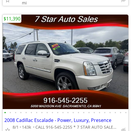
mi
$11,390
•
•
•
•
•
•
•
•
•
•
•
•
•
•
•
•
•
•
•
•
•
•
•
•
2008 Cadillac Escalade - Power, Luxury, Presence
8/1
143k
CALL 916-545-2255 * 7 STAR AUTO SALES // 5000 MADISON AVE