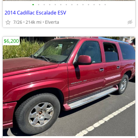
•
•
•
•
•
•
•
•
•
•
•
•
•
•
2014 Cadillac Escalade ESV
7/26
214k mi
Elverta
$6,200