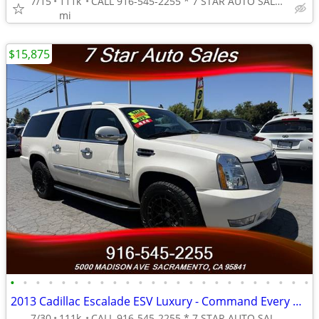
7/15
111k
CALL 916-545-2255 * 7 STAR AUTO SALES // 5000 MADISON AVE
mi
$15,875
•
•
•
•
•
•
•
•
•
•
•
•
•
•
•
•
•
•
•
•
•
•
•
•
2013 Cadillac Escalade ESV Luxury - Command Every Road in First-Clas
7/30
111k
CALL 916-545-2255 * 7 STAR AUTO SALES // 5000 MADISON AVE