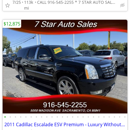
7/25
113k
CALL 916-545-2255 * 7 STAR AUTO SALES // 5000 MADISON AVE
mi
$12,875
•
•
•
•
•
•
•
•
•
•
•
•
•
•
•
•
•
•
•
•
•
•
•
•
2011 Cadillac Escalade ESV Premium - Luxury Without Limits