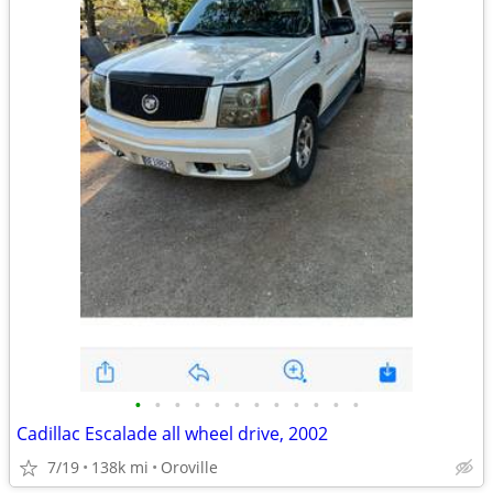
•
•
•
•
•
•
•
•
•
•
•
•
Cadillac Escalade all wheel drive, 2002
7/19
138k mi
Oroville