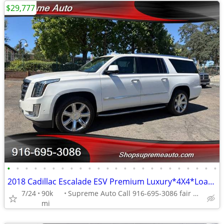
$29,777
•
•
•
•
•
•
•
•
•
•
•
•
•
•
•
•
•
•
•
•
•
•
•
•
2018 Cadillac Escalade ESV Premium Luxury*4X4*Loaded*DVD Player*
7/24
90k
Supreme Auto Call 916-695-3086 fair oaks
mi