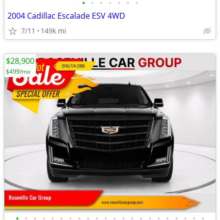
•
•
•
•
•
•
•
2004 Cadillac Escalade ESV 4WD
7/11
149k mi
$28,900
$499/mo
•
•
•
•
•
•
•
•
•
•
•
•
•
•
•
•
•
•
•
•
•
•