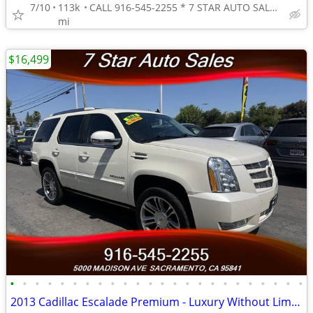
7/10
113k
CALL 916-545-2255 * 7 STAR AUTO SALES // 5000 MADISON AVE
mi
$16,499
•
•
•
•
•
•
•
•
•
•
•
•
•
•
•
•
•
•
•
•
•
•
•
•
2013 Cadillac Escalade Premium - Luxury Without Limits