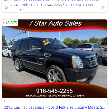
7/24
138k
CALL 916-545-2255 * 7 STAR AUTO SALES // 5000 MADISON AVE
mi
$18,875
•
•
•
•
•
•
•
•
•
•
•
•
•
•
•
•
•
•
•
•
•
•
•
•
2013 Cadillac Escalade Hybrid Full-Size Luxury Meets Smarter Effici