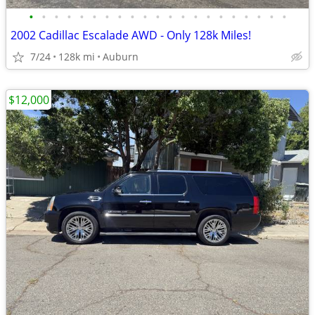
•
•
•
•
•
•
•
•
•
•
•
•
•
•
•
•
•
•
•
•
•
2002 Cadillac Escalade AWD - Only 128k Miles!
7/24
128k mi
Auburn
$12,000