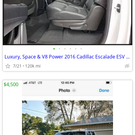
•
•
•
•
•
•
Luxury, Space & V8 Power 2016 Cadillac Escalade ESV Luxury Collectio
7/21
120k mi
$4,500