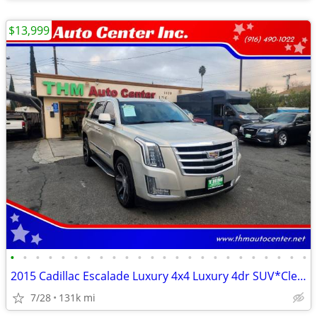
$13,999
•
•
•
•
•
•
•
•
•
•
•
•
•
•
•
•
•
•
•
•
•
•
•
•
2015 Cadillac Escalade Luxury 4x4 Luxury 4dr SUV*Clean Title**
7/28
131k mi