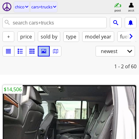
chico
cars+trucks
post
acct
+
price
sold by
type
model year
fuel
newest
1 - 2
of 60
$14,506