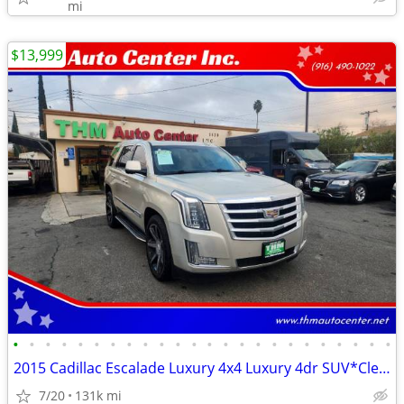
mi
$13,999
•
•
•
•
•
•
•
•
•
•
•
•
•
•
•
•
•
•
•
•
•
•
•
•
2015 Cadillac Escalade Luxury 4x4 Luxury 4dr SUV*Clean Title**
7/20
131k mi