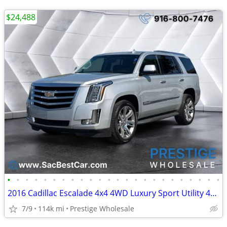
$24,488
•
•
•
•
•
•
•
•
•
•
•
•
•
•
•
•
•
•
•
•
•
•
•
•
2016 Cadillac Escalade 4x4 4WD Luxury Sport Utility 4D SUV
7/9
114k mi
Prestige Wholesale