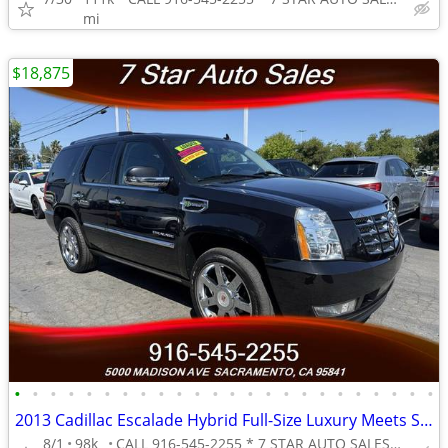
mi
$18,875
•
•
•
•
•
•
•
•
•
•
•
•
•
•
•
•
•
•
•
•
•
•
•
•
2013 Cadillac Escalade Hybrid Full-Size Luxury Meets Smarter Effici
8/1
98k
CALL 916-545-2255 * 7 STAR AUTO SALES // 5000 MADISON AVE