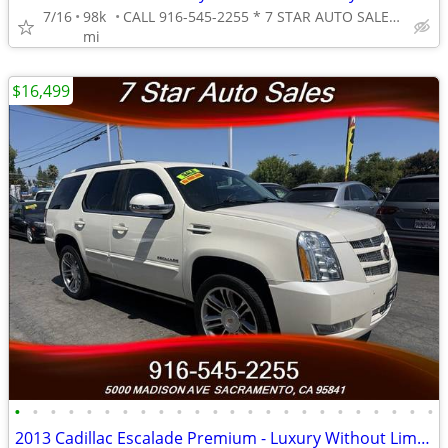
7/16
98k
CALL 916-545-2255 * 7 STAR AUTO SALES // 5000 MADISON AVE
mi
$16,499
•
•
•
•
•
•
•
•
•
•
•
•
•
•
•
•
•
•
•
•
•
•
•
•
2013 Cadillac Escalade Premium - Luxury Without Limits