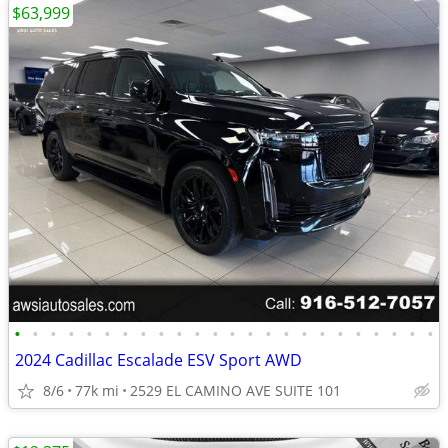
$63,999
•
•
•
•
•
•
•
•
•
•
•
•
•
•
•
•
•
•
•
•
•
•
•
•
2024 Cadillac Escalade ESV Sport AWD
8/6
77k mi
2529 EL CAMINO AVE SUITE 101