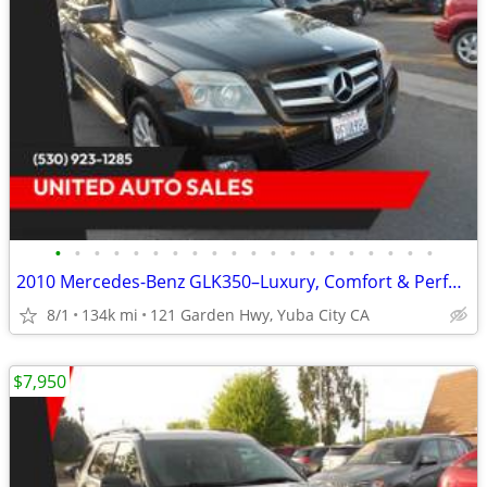
•
•
•
•
•
•
•
•
•
•
•
•
•
•
•
•
•
•
•
•
2010 Mercedes-Benz GLK350–Luxury, Comfort & Performance!
8/1
134k mi
121 Garden Hwy, Yuba City CA
$7,950