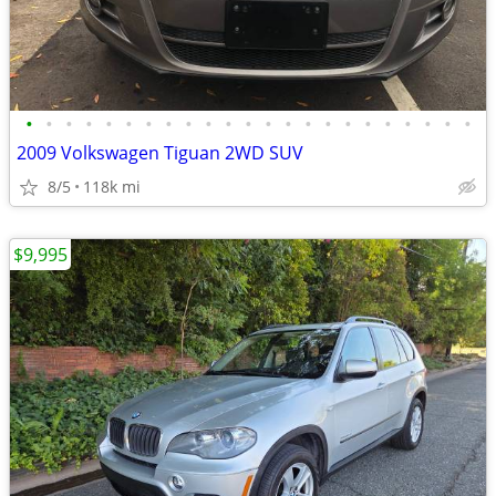
•
•
•
•
•
•
•
•
•
•
•
•
•
•
•
•
•
•
•
•
•
•
•
2009 Volkswagen Tiguan 2WD SUV
8/5
118k mi
$9,995