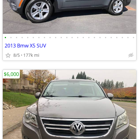
•
•
•
•
•
•
•
•
•
•
•
•
•
•
•
•
•
•
•
•
•
•
•
•
2013 Bmw X5 SUV
8/5
177k mi
$6,000