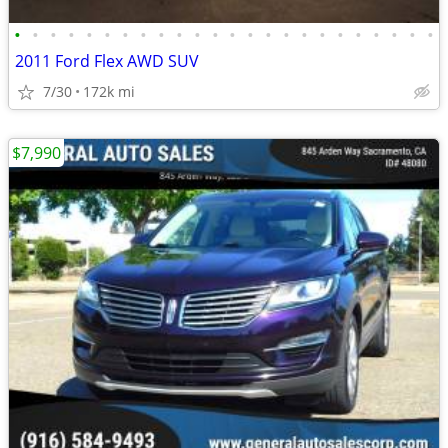
•
•
•
•
•
•
•
•
•
•
•
•
•
•
•
•
•
•
•
•
•
•
•
•
2011 Ford Flex AWD SUV
7/30
172k mi
$7,990