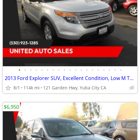
•
•
•
•
•
•
•
•
•
•
•
•
•
•
•
•
•
•
•
2013 Ford Explorer SUV, Excellent Condition, Low M This Week Special!
8/1
114k mi
121 Garden Hwy, Yuba City CA
$6,950