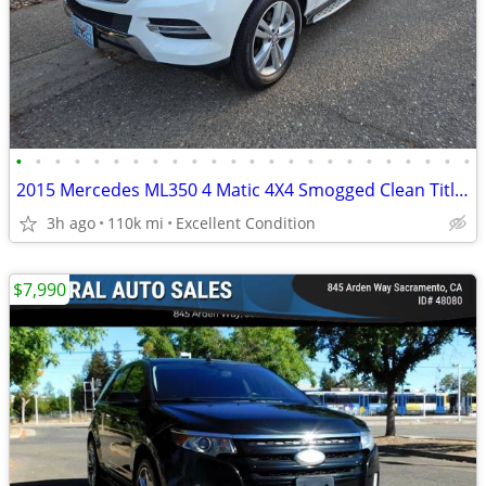
•
•
•
•
•
•
•
•
•
•
•
•
•
•
•
•
•
•
•
•
•
•
•
•
2015 Mercedes ML350 4 Matic 4X4 Smogged Clean Title No Accidents
3h ago
110k mi
Excellent Condition
$7,990