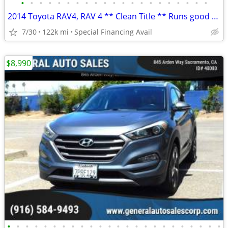
•
•
•
•
•
•
•
•
•
•
•
•
•
•
•
•
•
•
•
•
•
2014 Toyota RAV4, RAV 4 ** Clean Title ** Runs good ** We Finance
7/30
122k mi
Special Financing Avail
$8,990
•
•
•
•
•
•
•
•
•
•
•
•
•
•
•
•
•
•
•
•
•
•
•
•