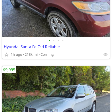
•
•
•
•
Hyundai Santa Fe Old Reliable
1h ago
218k mi
Corning
$9,995