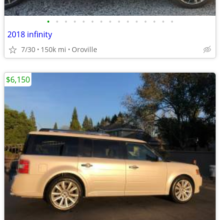
•
•
•
•
•
•
•
•
•
•
•
•
•
•
•
2018 infinity
7/30
150k mi
Oroville
$6,150