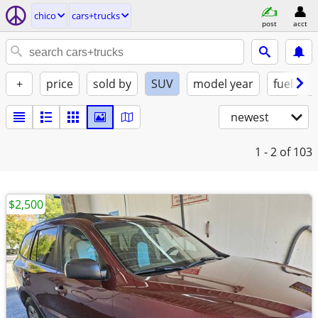
chico
cars+trucks
post
acct
+
price
sold by
SUV
model year
fuel
newest
1 - 2
of 103
$2,500