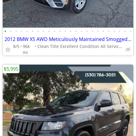
•
•
•
•
•
•
•
•
•
•
•
•
•
•
•
•
•
•
•
•
•
•
•
•
2012 BMW X5 AWD Meticulously Maintained Smogged Low Miles 96k Mi.
8/5
96k
Clean Title Excellent Condition All Service Records
mi
$5,995