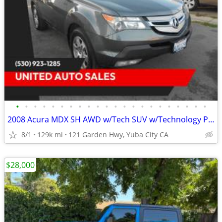
•
•
•
•
•
•
•
•
•
•
•
•
•
•
•
•
•
•
•
•
•
•
2008 Acura MDX SH AWD w/Tech SUV w/Technology Package!
8/1
129k mi
121 Garden Hwy, Yuba City CA
$28,000