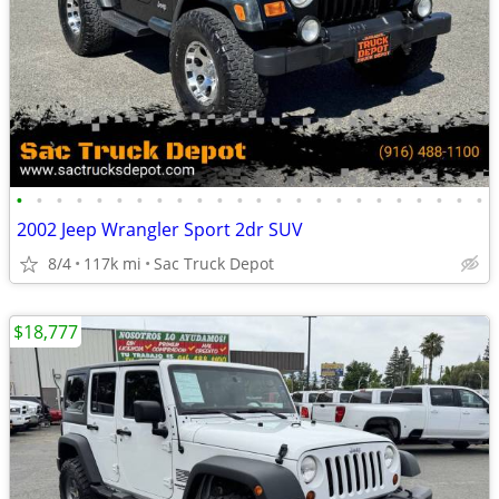
•
•
•
•
•
•
•
•
•
•
•
•
•
•
•
•
•
•
•
•
•
•
•
•
2002 Jeep Wrangler Sport 2dr SUV
8/4
117k mi
Sac Truck Depot
$18,777