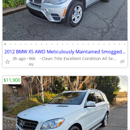
•
•
•
•
•
•
•
•
•
•
•
•
•
•
•
•
•
•
•
•
•
•
•
•
2012 BMW X5 AWD Meticulously Maintained Smogged Low Miles 96k Mi.
3h ago
96k
Clean Title Excellent Condition All Service Records
mi
$11,900