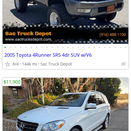
•
•
•
•
•
•
•
•
•
•
•
•
•
•
•
•
•
•
•
•
•
•
•
•
2005 Toyota 4Runner SR5 4dr SUV w/V6
8/4
144k mi
Sac Truck Depot
$11,900