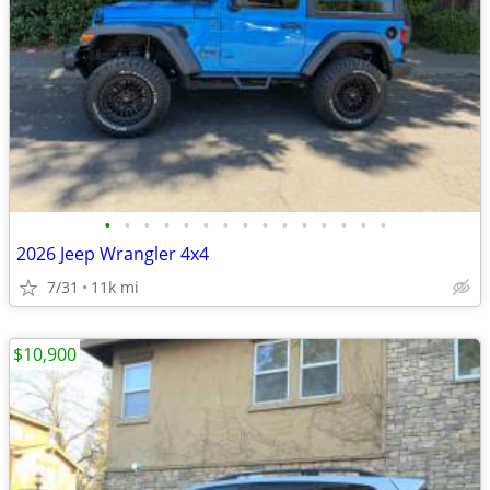
•
•
•
•
•
•
•
•
•
•
•
•
•
•
•
2026 Jeep Wrangler 4x4
7/31
11k mi
$10,900