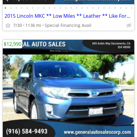
•
•
•
•
•
•
•
•
•
•
•
•
•
•
•
•
•
•
•
•
•
•
•
•
2015 Lincoln MKC ** Low Miles ** Leather ** Like Ford Escape
7/30
113k mi
Special Financing Avail
$12,990