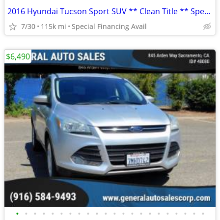
2016 Hyundai Tucson Sport SUV ** Clean Title ** Special Financing Avai
7/30
115k mi
Special Financing Avail
$6,490
•
•
•
•
•
•
•
•
•
•
•
•
•
•
•
•
•
•
•
•
•
•