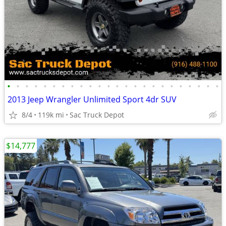
•
•
•
•
•
•
•
•
•
•
•
•
•
•
•
•
•
•
•
•
•
•
•
•
2013 Jeep Wrangler Unlimited Sport 4dr SUV
8/4
119k mi
Sac Truck Depot
$14,777