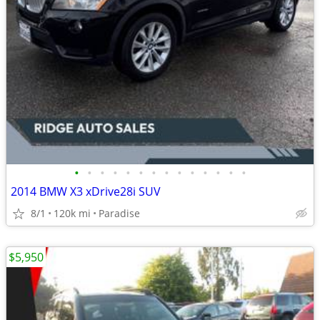
•
•
•
•
•
•
•
•
•
•
•
•
•
•
2014 BMW X3 xDrive28i SUV
8/1
120k mi
Paradise
$5,950