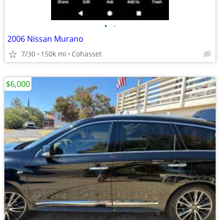
•
•
2006 Nissan Murano
7/30
150k mi
Cohasset
$6,000