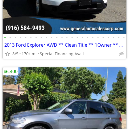
•
•
•
•
•
•
•
•
•
•
•
•
•
•
•
•
•
•
•
•
•
•
•
•
2013 Ford Explorer AWD ** Clean Title ** 1Owner ** 3rd Seat ** Finance
8/5
170k mi
Special Financing Avail
$6,400