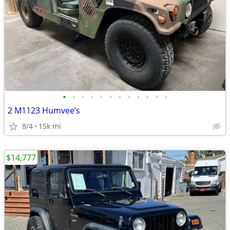
•
•
•
•
•
•
•
•
•
•
•
•
2 M1123 Humvee’s
8/4
15k mi
$14,777