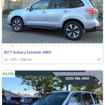
•
•
•
•
•
•
•
•
•
•
•
•
•
•
•
•
•
•
•
•
2017 Subaru Forester AWD
7/31
150k mi
$4,995