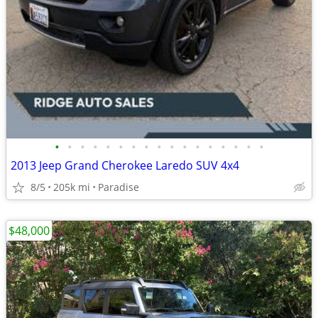
•
•
•
•
•
•
•
•
•
•
•
•
•
•
•
•
•
2013 Jeep Grand Cherokee Laredo SUV 4x4
8/5
205k mi
Paradise
$48,000