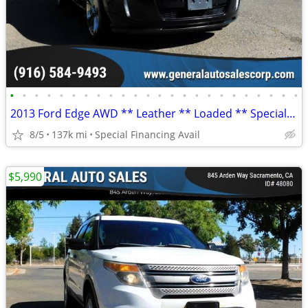
•
•
•
•
•
•
•
•
•
•
•
•
•
•
•
•
•
•
•
•
•
•
•
•
2013 Ford Edge AWD ** Leather ** Loaded ** Special Financing Avail
8/5
137k mi
Special Financing Avail
$5,990