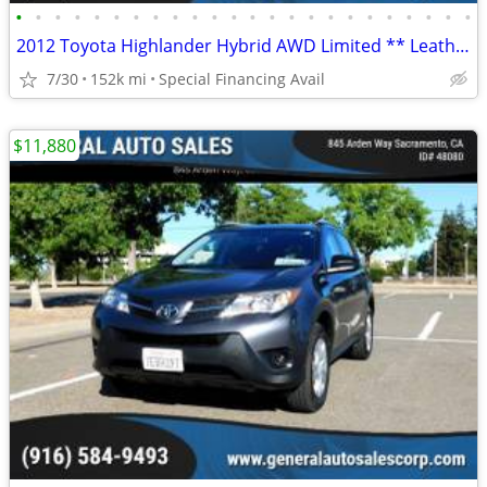
•
•
•
•
•
•
•
•
•
•
•
•
•
•
•
•
•
•
•
•
•
•
•
•
2012 Toyota Highlander Hybrid AWD Limited ** Leather ** 3rd Row Seat *
7/30
152k mi
Special Financing Avail
$11,880