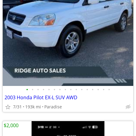
•
•
•
•
•
•
•
•
•
•
•
•
•
•
•
•
2003 Honda Pilot EX-L SUV AWD
7/31
193k mi
Paradise
$2,000