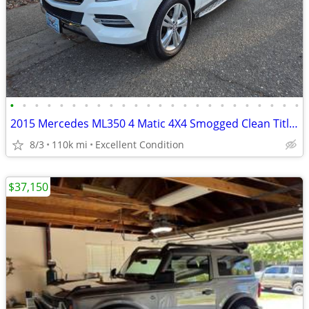
•
•
•
•
•
•
•
•
•
•
•
•
•
•
•
•
•
•
•
•
•
•
•
•
2015 Mercedes ML350 4 Matic 4X4 Smogged Clean Title No Accidents
8/3
110k mi
Excellent Condition
$37,150