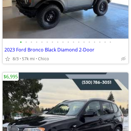
•
•
•
•
•
•
•
•
•
•
•
•
•
•
•
•
•
•
2023 Ford Bronco Black Diamond 2-Door
8/3
57k mi
Chico
$6,995